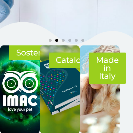
Sostenibilità
Cataloghi
Made
in
Italy