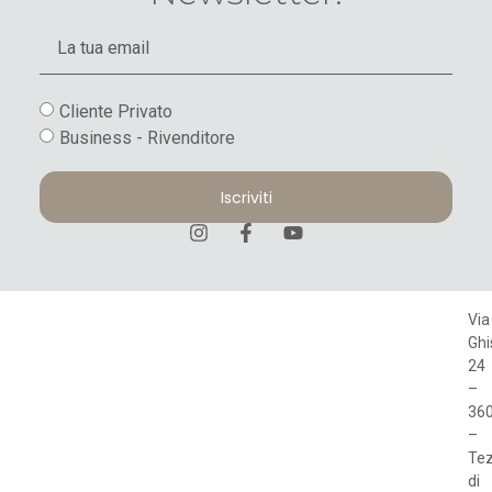
Cliente Privato
Business - Rivenditore
Iscriviti
Via
Ghi
24
–
36
–
Te
di