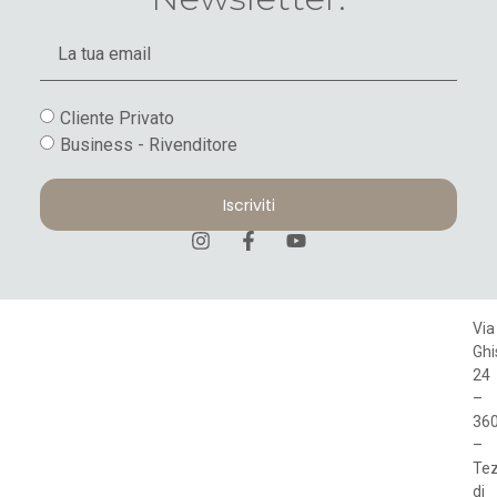
Cliente Privato
Business - Rivenditore
Iscriviti
Via
Ghi
24
–
36
–
Te
di