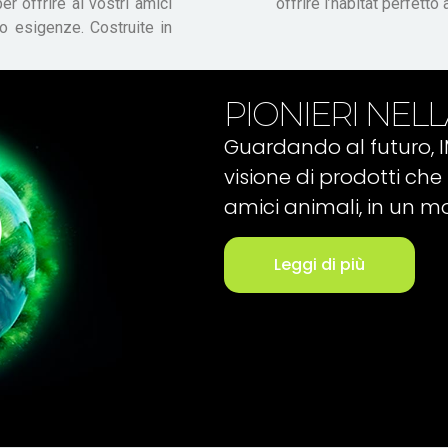
er offrire ai vostri amici
offrire l’habitat perfetto
ro esigenze. Costruite in
PIONIERI NELL
Guardando al futuro, 
visione di prodotti che 
amici animali, in un m
Leggi di più