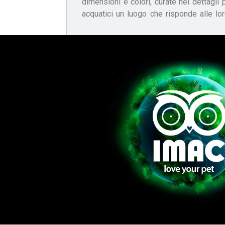
dimensioni e colori, curate nei dettagli p
acquatici un luogo che risponde alle lo