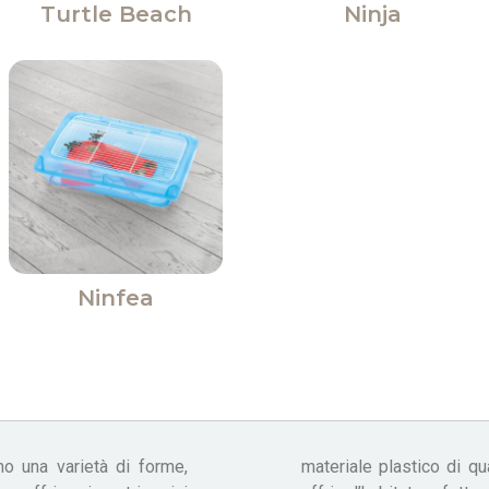
Turtle Beach
Ninja
Ninfea
o una varietà di forme,
ssoriate con isolotti per