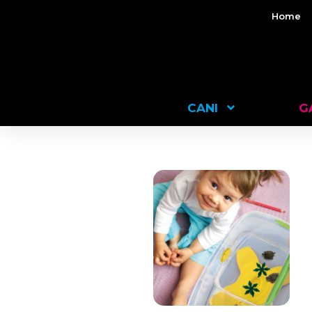
Home
CANI
G