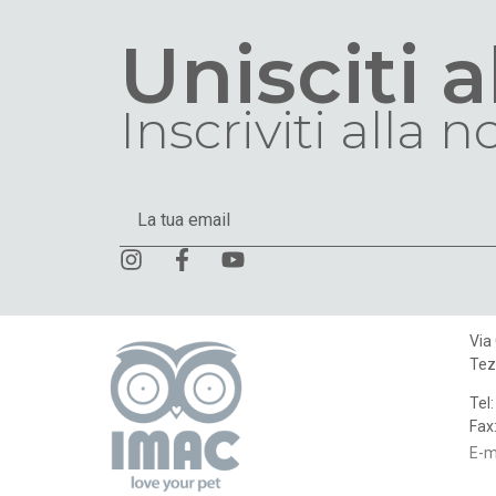
Unisciti 
Inscriviti alla 
Via
Tez
Tel
Fax
E-m