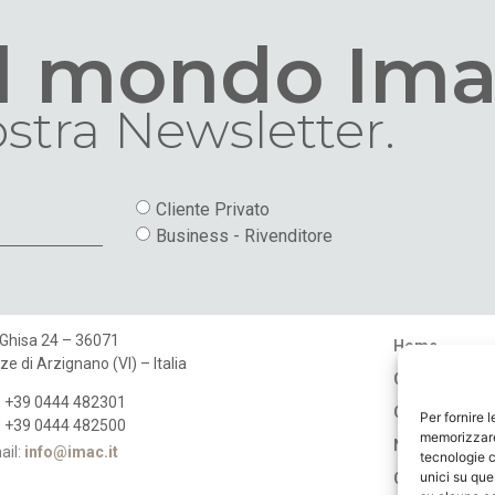
al mondo Ima
nostra Newsletter.
Cliente Privato
Business - Rivenditore
 Ghisa 24 – 36071
Home
ze di Arzignano (VI) – Italia
Chi Siamo
: +39 0444 482301
Cataloghi
Per fornire 
: +39 0444 482500
memorizzare 
Negozi
ail:
info@imac.it
tecnologie c
unici su que
Contatti