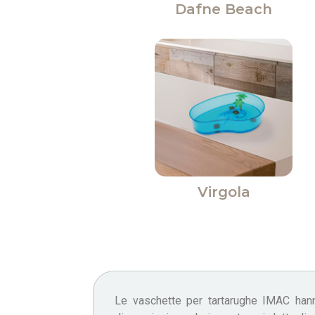
Dafne Beach
Virgola
Le vaschette per tartarughe IMAC hann
materiale plastico di qualità, sono acce