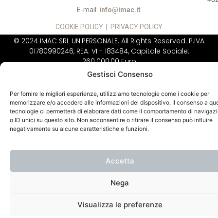
E-mail:
info@imac.it
COOKIE POLICY
|
PRIVACY POLICY
© 2024 IMAC SRL UNIPERSONALE. All Rights Reserved. P.IVA
01780990246, REA: VI - 183484, Capitale Sociale:
260.000,00 Euro
Gestisci Consenso
IMAC NON VENDE
DIRETTAMENTE AL
PUBBLICO
Per fornire le migliori esperienze, utilizziamo tecnologie come i cookie per
memorizzare e/o accedere alle informazioni del dispositivo. Il consenso a qu
tecnologie ci permetterà di elaborare dati come il comportamento di navigaz
o ID unici su questo sito. Non acconsentire o ritirare il consenso può influire
negativamente su alcune caratteristiche e funzioni.
Accetta
Nega
Visualizza le preferenze