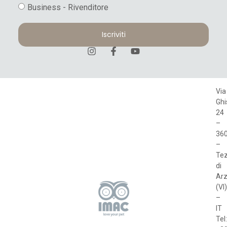
Business - Rivenditore
Iscriviti
Via
Ghi
24
–
36
–
Te
di
Arz
(VI)
–
IT
Tel