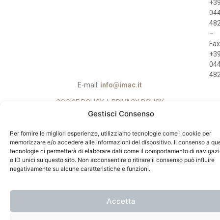
+3
04
48
–
Fax
+3
04
48
E-mail:
info@imac.it
COOKIE POLICY
|
PRIVACY POLICY
Gestisci Consenso
© 2024 IMAC SRL UNIPERSONALE. All Rights Reserved. P.IVA
01780990246, REA: VI - 183484, Capitale Sociale:
Per fornire le migliori esperienze, utilizziamo tecnologie come i cookie per
260.000,00 Euro
memorizzare e/o accedere alle informazioni del dispositivo. Il consenso a qu
tecnologie ci permetterà di elaborare dati come il comportamento di navigaz
IMAC NON VENDE
DIRETTAMENTE AL
o ID unici su questo sito. Non acconsentire o ritirare il consenso può influire
PUBBLICO
negativamente su alcune caratteristiche e funzioni.
Accetta