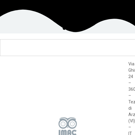
Via
Ghi
24
–
36
–
Te
di
Arz
(VI)
–
IT