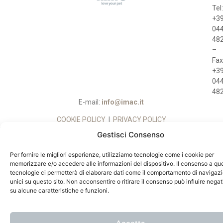
Tel
+3
04
48
–
Fax
+3
04
48
E-mail:
info@imac.it
COOKIE POLICY
|
PRIVACY POLICY
© 2024 IMAC SRL UNIPERSONALE. All Rights Reserved. P.IVA
Gestisci Consenso
01780990246, REA: VI - 183484, Capitale Sociale:
260.000,00 Euro
Per fornire le migliori esperienze, utilizziamo tecnologie come i cookie per
memorizzare e/o accedere alle informazioni del dispositivo. Il consenso a qu
IMAC NON VENDE
DIRETTAMENTE AL
tecnologie ci permetterà di elaborare dati come il comportamento di navigazi
PUBBLICO
unici su questo sito. Non acconsentire o ritirare il consenso può influire neg
su alcune caratteristiche e funzioni.