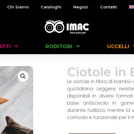
Chi Siamo
Cataloghi
Negozi
Contatti
ATTI
RODITORI
UCCELLI
Ciotole i
Le ciotole in fibra di bambù
quotidiana. Leggere, resist
disponibili in diversi forma
base antiscivolo in gomm
durante l’utilizzo, mentre la
comoda e funzionale per il