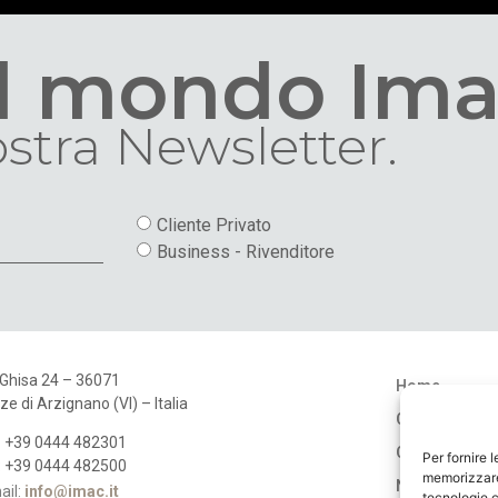
al mondo Ima
nostra Newsletter.
Cliente Privato
Business - Rivenditore
 Ghisa 24 – 36071
Home
ze di Arzignano (VI) – Italia
Chi Siamo
: +39 0444 482301
Cataloghi
Per fornire 
: +39 0444 482500
memorizzare 
Negozi
ail:
info@imac.it
tecnologie c