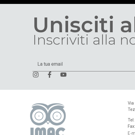
Unisciti 
Inscriviti alla 
Via
Tez
Tel
Fax
E-m