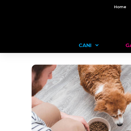
Home
CANI
G