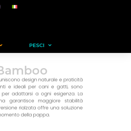
PESCI
n Bamboo
 uniscono design naturale e praticità
enti e ideali per cani e gatti, sono
ti per adattarsi a ogni esigenza. La
a garantisce maggiore stabilità
 versione rialzata offre una soluzione
 momento della pappa.