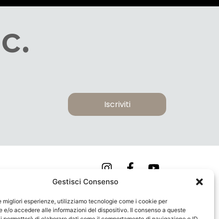
c.
Iscriviti
Gestisci Consenso
COOKIE POLICY
le migliori esperienze, utilizziamo tecnologie come i cookie per
PRIVACY POLICY
e/o accedere alle informazioni del dispositivo. Il consenso a queste
i permetterà di elaborare dati come il comportamento di navigazione o ID