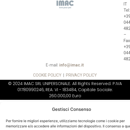
IT
Tel
+3
04
48
–
Fax
+3
04
48
E-mail:
info@imac.it
COOKIE POLICY
|
PRIVACY POLICY
© 2024 IMAC SRL UNIPERSONALE. All Rights Reserved. P.IVA
01780990246, REA: VI - 183484, Capitale Sociale:
260.000,00 Euro
IMAC NON VENDE
DIRETTAMENTE AL
Gestisci Consenso
PUBBLICO
Per fornire le migliori esperienze, utilizziamo tecnologie come i cookie per
memorizzare e/o accedere alle informazioni del dispositivo. Il consenso a qu