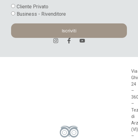
Cliente Privato
Business - Rivenditore
Iscriviti
Via
Ghi
24
–
36
–
Te
di
Arz
(VI)
–