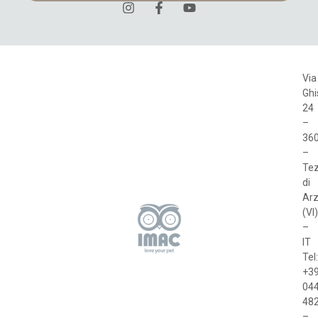
Via
Ghi
24
–
36
–
Te
di
Arz
(VI)
–
IT
Tel
+3
04
48
–