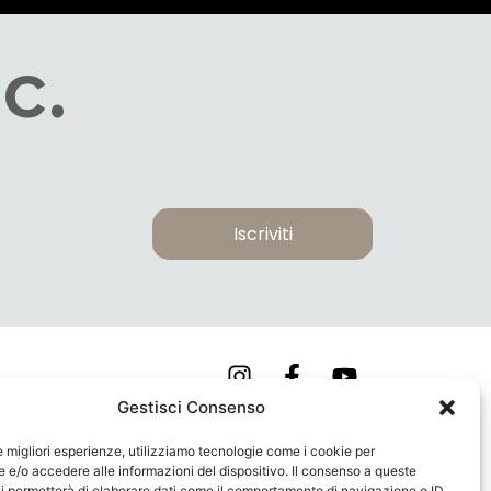
c.
Iscriviti
Gestisci Consenso
COOKIE POLICY
le migliori esperienze, utilizziamo tecnologie come i cookie per
PRIVACY POLICY
e/o accedere alle informazioni del dispositivo. Il consenso a queste
i permetterà di elaborare dati come il comportamento di navigazione o ID