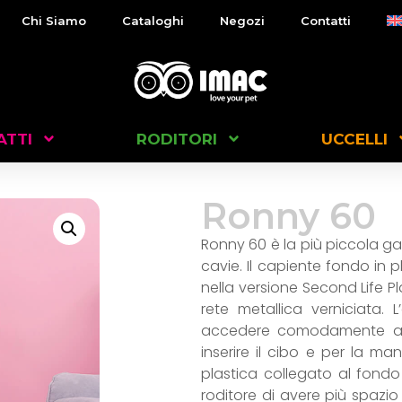
Chi Siamo
Cataloghi
Negozi
Contatti
ATTI
RODITORI
UCCELLI
Ronny 60
Ronny 60 è la più piccola gab
cavie. Il capiente fondo in pl
nella versione Second Life Pl
rete metallica verniciata.
accedere comodamente alla
inserire il cibo e per la ma
plastica collegato al fond
roditore di avere più spazio 