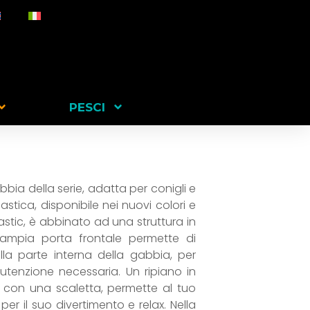
PESCI
bia della serie, adatta per conigli e
astica, disponibile nei nuovi colori e
astic, è abbinato ad una struttura in
 L’ampia porta frontale permette di
 parte interna della gabbia, per
nutenzione necessaria. Un ripiano in
o con una scaletta, permette al tuo
per il suo divertimento e relax. Nella