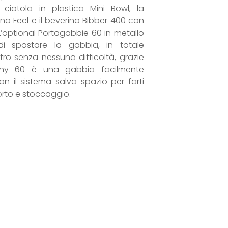
iotola in plastica Mini Bowl, la
eno Feel e il beverino Bibber 400 con
L’optional Portagabbie 60 in metallo
 di spostare la gabbia, in totale
ltro senza nessuna difficoltà, grazie
Ronny 60 è una gabbia facilmente
on il sistema salva-spazio per farti
porto e stoccaggio.