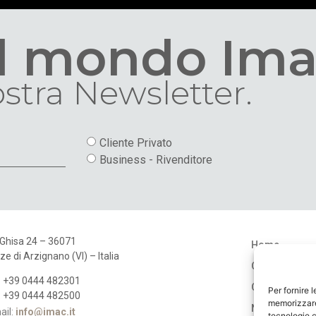
al mondo Ima
nostra Newsletter.
Cliente Privato
Business - Rivenditore
 Ghisa 24 – 36071
Home
ze di Arzignano (VI) – Italia
Chi Siamo
: +39 0444 482301
Cataloghi
Per fornire 
: +39 0444 482500
memorizzare 
Negozi
ail:
info@imac.it
tecnologie c