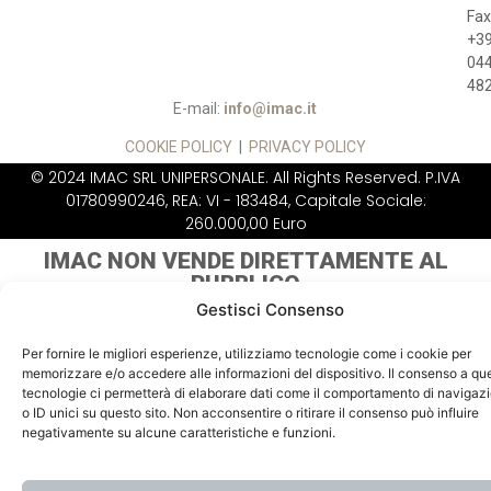
Fax
+3
04
48
E-mail:
info@imac.it
COOKIE POLICY
|
PRIVACY POLICY
© 2024 IMAC SRL UNIPERSONALE. All Rights Reserved. P.IVA
01780990246, REA: VI - 183484, Capitale Sociale:
260.000,00 Euro
IMAC NON VENDE
DIRETTAMENTE AL
PUBBLICO
Gestisci Consenso
Per fornire le migliori esperienze, utilizziamo tecnologie come i cookie per
memorizzare e/o accedere alle informazioni del dispositivo. Il consenso a qu
tecnologie ci permetterà di elaborare dati come il comportamento di navigaz
o ID unici su questo sito. Non acconsentire o ritirare il consenso può influire
negativamente su alcune caratteristiche e funzioni.