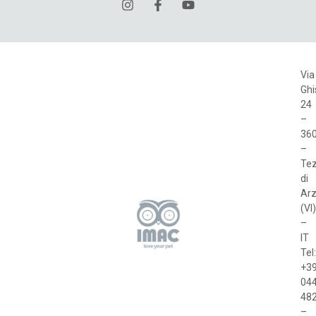
Via
Ghi
24
–
36
–
Te
di
Arz
(VI)
–
IT
Tel
+3
04
48
–