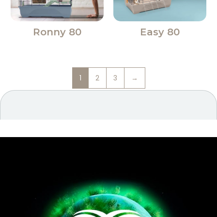
Ronny 80
Easy 80
1
2
3
→