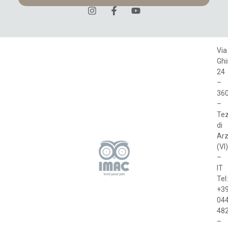
Via
Ghi
24
–
36
–
Te
di
Arz
(VI)
–
IT
Tel
+3
04
48
–