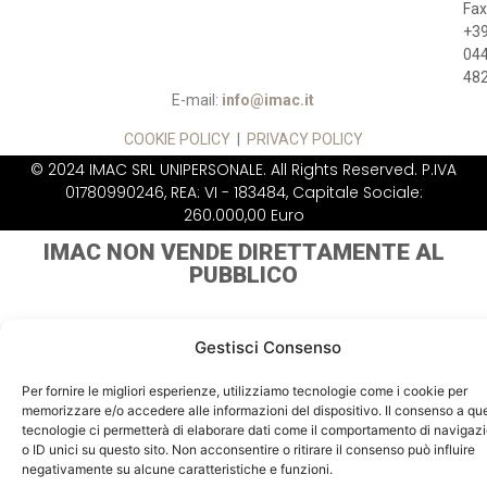
Fax
+3
04
48
E-mail:
info@imac.it
COOKIE POLICY
|
PRIVACY POLICY
© 2024 IMAC SRL UNIPERSONALE. All Rights Reserved. P.IVA
01780990246, REA: VI - 183484, Capitale Sociale:
260.000,00 Euro
IMAC NON VENDE
DIRETTAMENTE AL
PUBBLICO
Gestisci Consenso
Per fornire le migliori esperienze, utilizziamo tecnologie come i cookie per
memorizzare e/o accedere alle informazioni del dispositivo. Il consenso a qu
tecnologie ci permetterà di elaborare dati come il comportamento di navigaz
o ID unici su questo sito. Non acconsentire o ritirare il consenso può influire
negativamente su alcune caratteristiche e funzioni.