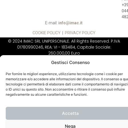
+3
04
48
E-mail:
info@imac.it
COOKIE POLICY
|
PRIVACY POLICY
© 2024 IMAC SRL UNIPERSONALE. All Rights Reserved. P.IVA
01780990246, REA: VI - 183484, Capitale Sociale:
260.000,00 Euro
IMAC NON VENDE
DIRETTAMENTE AL
Gestisci Consenso
PUBBLICO
Per fornire le migliori esperienze, utilizziamo tecnologie come i cookie per
memorizzare e/o accedere alle informazioni del dispositivo. Il consenso a qu
tecnologie ci permetterà di elaborare dati come il comportamento di navigaz
o ID unici su questo sito. Non acconsentire o ritirare il consenso può influire
negativamente su alcune caratteristiche e funzioni.
Accetta
Nega