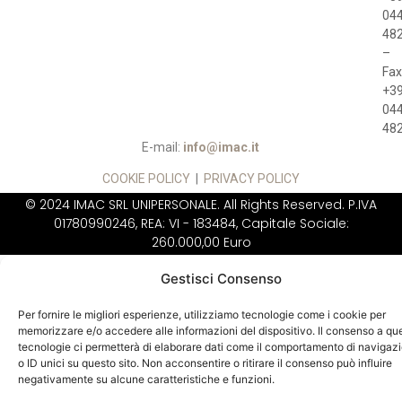
04
48
–
Fax
+3
04
48
E-mail:
info@imac.it
COOKIE POLICY
|
PRIVACY POLICY
© 2024 IMAC SRL UNIPERSONALE. All Rights Reserved. P.IVA
01780990246, REA: VI - 183484, Capitale Sociale:
260.000,00 Euro
IMAC NON VENDE
DIRETTAMENTE AL
Gestisci Consenso
PUBBLICO
Per fornire le migliori esperienze, utilizziamo tecnologie come i cookie per
memorizzare e/o accedere alle informazioni del dispositivo. Il consenso a qu
tecnologie ci permetterà di elaborare dati come il comportamento di navigaz
o ID unici su questo sito. Non acconsentire o ritirare il consenso può influire
negativamente su alcune caratteristiche e funzioni.