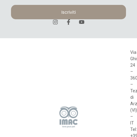
Iscriviti
Via
Ghi
24
–
36
–
Te
di
Arz
(VI)
–
IT
Tel
+3