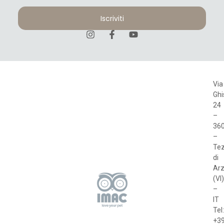
Iscriviti
Via
Ghi
24
–
36
–
Te
di
Arz
(VI)
–
IT
Tel
+3