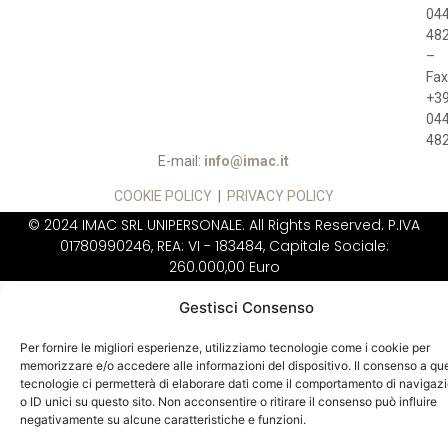
04
48
–
Fax
+3
04
48
E-mail:
info@imac.it
COOKIE POLICY
|
PRIVACY POLICY
© 2024 IMAC SRL UNIPERSONALE. All Rights Reserved. P.IVA
01780990246, REA: VI - 183484, Capitale Sociale:
260.000,00 Euro
IMAC NON VENDE
DIRETTAMENTE AL
Gestisci Consenso
PUBBLICO
Per fornire le migliori esperienze, utilizziamo tecnologie come i cookie per
memorizzare e/o accedere alle informazioni del dispositivo. Il consenso a qu
tecnologie ci permetterà di elaborare dati come il comportamento di navigaz
o ID unici su questo sito. Non acconsentire o ritirare il consenso può influire
negativamente su alcune caratteristiche e funzioni.